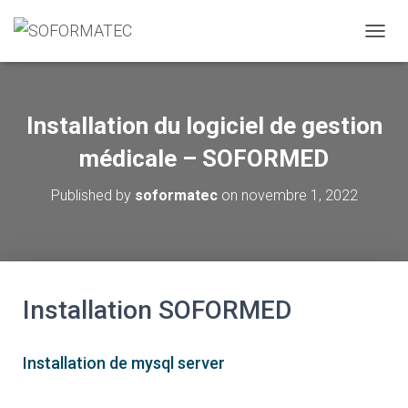
T
O
G
G
L
Installation du logiciel de gestion
E
N
médicale – SOFORMED
A
V
Published by
soformatec
on
novembre 1, 2022
I
G
A
T
I
O
Installation SOFORMED
N
Installation de mysql server